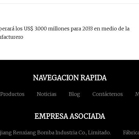
erará los US$ 3.000 millones para 2033 en medio de la
ufacturero
NAVEGACION RAPIDA
Productos
Noticias
Blog
Contáctenos
M
EMPRESA ASOCIADA
jiang Renxiang Bomba Industria Co., Limitado.
Fábric