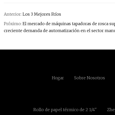
Anterior:
Los 3 Mejores Fríos
Próximo:
El mercado de máquinas tapadoras de rosca sup
creciente demanda de automatización en el sector man
Hogar
Sobre Nosotros
Rollo de papel térmico de 2 1/4''
Zhe